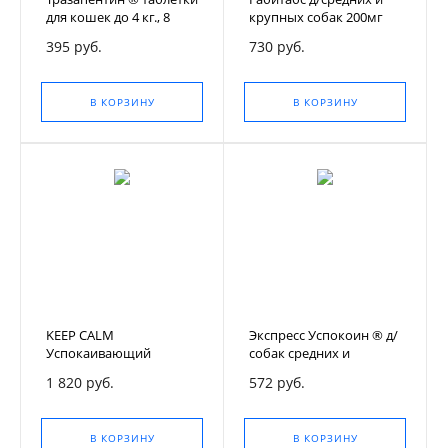
для кошек до 4 кг., 8
крупных собак 200мг
таблеток
№10, уп.
395 руб.
730 руб.
В КОРЗИНУ
В КОРЗИНУ
KEEP CALM
Экспресс Успокоин ® д/
Успокаивающий
собак средних и
феромон д/кошек
крупных пород уп.
1 820 руб.
572 руб.
флакон 48мл+диффузор
6табл.
В КОРЗИНУ
В КОРЗИНУ