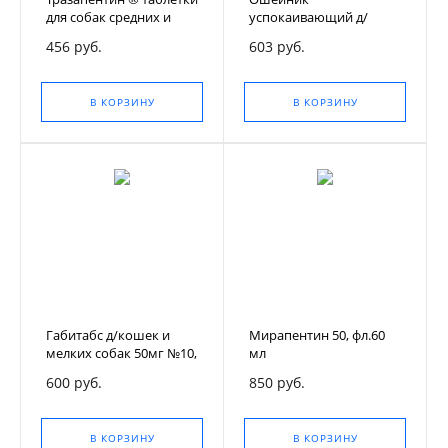
для собак средних и
успокаивающий д/
крупных пород, 8
кошек с феромоном
456 руб.
603 руб.
таблеток
KEEP CALM
В КОРЗИНУ
В КОРЗИНУ
Габитабс д/кошек и
Мирапентин 50, фл.60
мелких собак 50мг №10,
мл
уп.
600 руб.
850 руб.
В КОРЗИНУ
В КОРЗИНУ