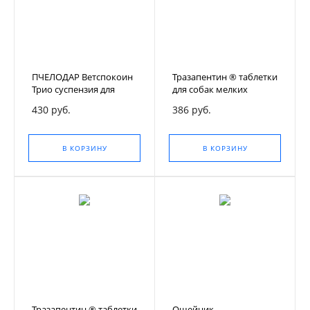
ПЧЕЛОДАР Ветспокоин
Тразапентин ® таблетки
Трио суспензия для
для собак мелких
кошек и собак мелких
пород, 8 таблеток
430 руб.
386 руб.
пород, 25 мл
В КОРЗИНУ
В КОРЗИНУ
Тразапентин ® таблетки
Ошейник