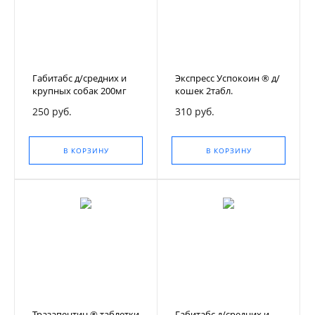
Габитабс д/средних и
Экспресс Успокоин ® д/
крупных собак 200мг
кошек 2табл.
№2, уп.
250 руб.
310 руб.
В КОРЗИНУ
В КОРЗИНУ
Тразапентин ® таблетки
Габитабс д/средних и