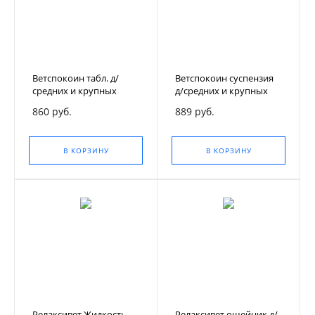
Ветспокоин табл. д/
Ветспокоин суспензия
средних и крупных
д/средних и крупных
собак,30 табл.,уп.
собак, 75 мл., фл.
860 руб.
889 руб.
В КОРЗИНУ
В КОРЗИНУ
Релаксивет Жидкость
Релаксивет ошейник д/