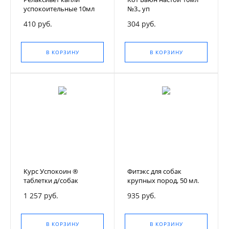
успокоительные 10мл
№3., уп
410 руб.
304 руб.
В КОРЗИНУ
В КОРЗИНУ
Курс Успокоин ®
Фитэкс для собак
таблетки д/собак
крупных пород, 50 мл.
средних и крупных
1 257 руб.
935 руб.
пород (612 мг)
В КОРЗИНУ
В КОРЗИНУ