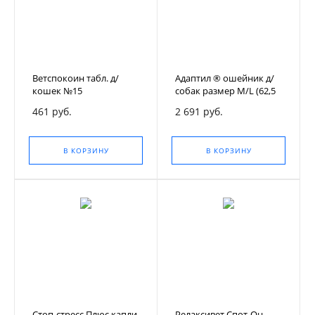
Ветспокоин табл. д/
Адаптил ® ошейник д/
кошек №15
собак размер М/L (62,5
см)
461 руб.
2 691 руб.
В КОРЗИНУ
В КОРЗИНУ
Стоп-стресс Плюс капли
Релаксивет Спот-Он