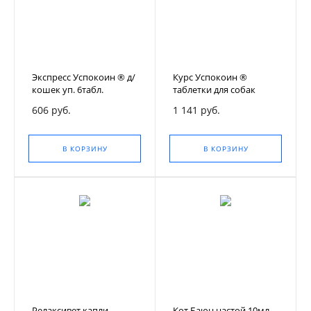
Экспресс Успокоин ® д/
Курс Успокоин ®
кошек уп. 6табл.
таблетки для собак
мелких пород (123 мг)
606 руб.
1 141 руб.
В КОРЗИНУ
В КОРЗИНУ
Релаксивет капли
Кот Баюн настой 10мл