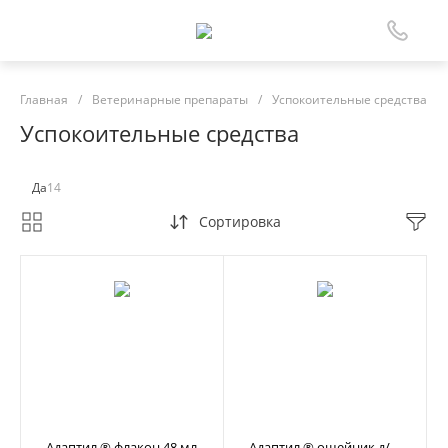
Главная
/
Ветеринарные препараты
/
Успокоительные средства
Успокоительные средства
Да
14
Сортировка
Адаптил ® флакон 48 мл
Адаптил ® ошейник д/