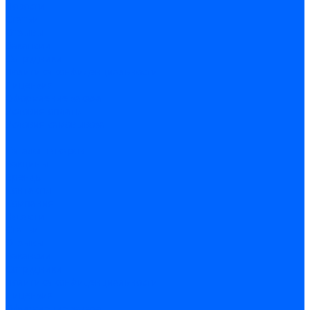
Новости
Статьи
Отзывы
Вакансии
Сотрудники
Политика конфиденциальности
Лицензия
Оформление заказа
Условия оплаты
Условия самовывоза
...
Каталог товаров
Вакцины
Бренды
Контакты
Компания
Новости
Статьи
Отзывы
Вакансии
Сотрудники
Политика конфиденциальности
Лицензия
Оформление заказа