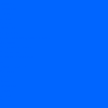
Контакты
Компания
Новости
Статьи
Отзывы
Вакансии
Сотрудники
Политика конфиденциальности
Лицензия
Оформление заказа
Условия оплаты
Условия самовывоза
...
Каталог товаров
Вакцины
Бренды
Контакты
Компания
Новости
Статьи
Отзывы
Вакансии