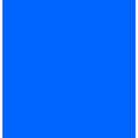
Новости
Статьи
Отзывы
Вакансии
Сотрудники
Политика конфиденциальности
Лицензия
Оформление заказа
Условия оплаты
Условия самовывоза
...
Каталог товаров
Вакцины
Бренды
Контакты
Компания
Новости
Статьи
Отзывы
Вакансии
Сотрудники
Политика конфиденциальности
Лицензия
Оформление заказа