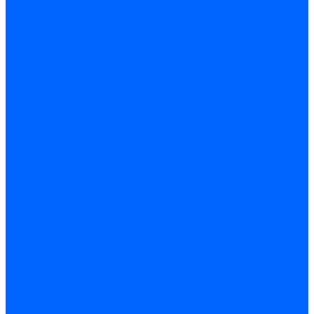
Новости
Статьи
Отзывы
Вакансии
Сотрудники
Политика конфиденциальности
Лицензия
Оформление заказа
Условия оплаты
Условия самовывоза
...
Каталог товаров
Вакцины
Бренды
Контакты
Компания
Новости
Статьи
Отзывы
Вакансии
Сотрудники
Политика конфиденциальности
Лицензия
Оформление заказа