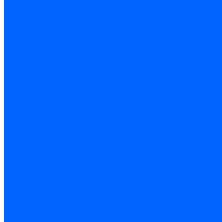
Отзывы
Вакансии
Сотрудники
Политика конфиденциальности
Лицензия
Оформление заказа
Условия оплаты
Условия самовывоза
...
Каталог товаров
Вакцины
Бренды
Контакты
Компания
Новости
Статьи
Отзывы
Вакансии
Сотрудники
Политика конфиденциальности
Лицензия
Оформление заказа
Условия оплаты
Условия самовывоза