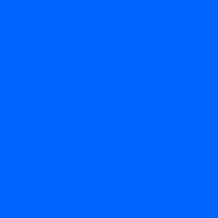
Контакты
Компания
Новости
Статьи
Отзывы
Вакансии
Сотрудники
Политика конфиденциальности
Лицензия
Оформление заказа
Условия оплаты
Условия самовывоза
...
Каталог товаров
Вакцины
Бренды
Контакты
Компания
Новости
Статьи
Отзывы
Вакансии