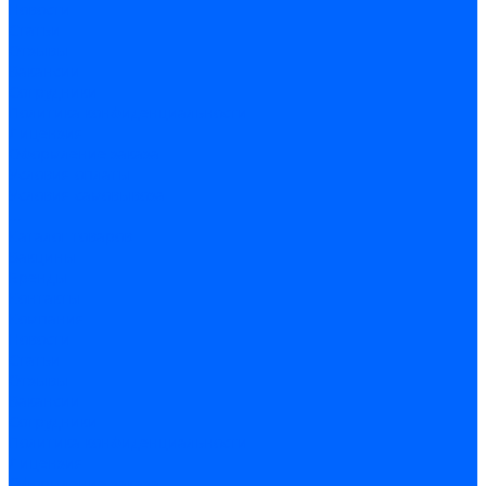
Новости
Статьи
Отзывы
Вакансии
Сотрудники
Политика конфиденциальности
Лицензия
Оформление заказа
Условия оплаты
Условия самовывоза
...
Каталог товаров
Вакцины
Бренды
Контакты
Компания
Новости
Статьи
Отзывы
Вакансии
Сотрудники
Политика конфиденциальности
Лицензия
Оформление заказа