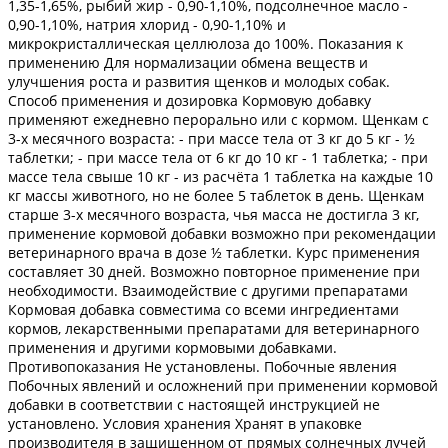
1,35-1,65%, рыбий жир - 0,90-1,10%, подсолнечное масло -
0,90-1,10%, натрия хлорид - 0,90-1,10% и
микрокристаллическая целлюлоза до 100%. Показания к
применению Для нормализации обмена веществ и
улучшения роста и развития щенков и молодых собак.
Способ применения и дозировка Кормовую добавку
применяют ежедневно перорально или с кормом. Щенкам с
3-х месячного возраста: - при массе тела от 3 кг до 5 кг - ½
таблетки; - при массе тела от 6 кг до 10 кг - 1 таблетка; - при
массе тела свыше 10 кг - из расчёта 1 таблетка на каждые 10
кг массы животного, но не более 5 таблеток в день. Щенкам
старше 3-х месячного возраста, чья масса не достигла 3 кг,
применение кормовой добавки возможно при рекомендации
ветеринарного врача в дозе ½ таблетки. Курс применения
составляет 30 дней. Возможно повторное применение при
необходимости. Взаимодействие с другими препаратами
Кормовая добавка совместима со всеми ингредиентами
кормов, лекарственными препаратами для ветеринарного
применения и другими кормовыми добавками.
Противопоказания Не установлены. Побочные явления
Побочных явлений и осложнений при применении кормовой
добавки в соответствии с настоящей инструкцией не
установлено. Условия хранения Хранят в упаковке
производителя в защищенном от прямых солнечных лучей