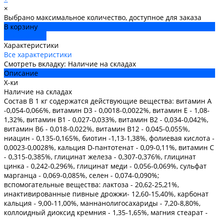
×
Выбрано максимальное количество, доступное для заказа
В корзину
ДОБАВЛЕНО
Характеристики
Все характеристики
Смотреть вкладку: Наличие на складах
Описание
Х-ки
Наличие на складах
Состав В 1 кг содержатся действующие вещества: витамин А
-0,054-0,066%, витамин D3 - 0,0018-0,0022%, витамин Е - 1,08-
1,32%, витамин В1 - 0,027-0,033%, витамин В2 - 0,034-0,042%,
витамин В6 - 0,018-0,022%, витамин В12 - 0,045-0,055%,
ниацин - 0,135-0,165%, биотин -1,13-1,38%, фолиевая кислота -
0,0023-0,0028%, кальция D-пантотенат - 0,09-0,11%, витамин С
- 0,315-0,385%, глицинат железа - 0,307-0,376%, глицинат
цинка - 0,242-0,296%, глицинат меди - 0,056-0,069%, сульфат
марганца - 0,069-0,085%, селен - 0,074-0,090%;
вспомогательные вещества: лактоза - 20,62-25,21%,
инактивированные пивные дрожжи- 12,60-15,40%, карбонат
кальция - 9,00-11,00%, маннанолигосахариды - 7,20-8,80%,
коллоидный диоксид кремния - 1,35-1,65%, магния стеарат -