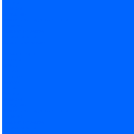
Отзывы
Вакансии
Сотрудники
Политика конфиденциальности
Лицензия
Оформление заказа
Условия оплаты
Условия самовывоза
...
Каталог товаров
Вакцины
Бренды
Контакты
Компания
Новости
Статьи
Отзывы
Вакансии
Сотрудники
Политика конфиденциальности
Лицензия
Оформление заказа
Условия оплаты
Условия самовывоза