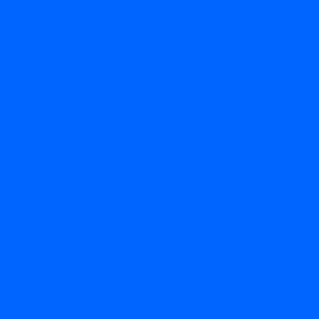
Контакты
Компания
Новости
Статьи
Отзывы
Вакансии
Сотрудники
Политика конфиденциальности
Лицензия
Оформление заказа
Условия оплаты
Условия самовывоза
...
Каталог товаров
Вакцины
Бренды
Контакты
Компания
Новости
Статьи
Отзывы
Вакансии