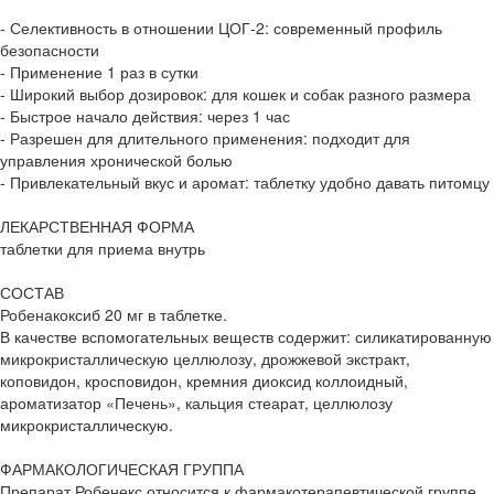
- Селективность в отношении ЦОГ-2: современный профиль
безопасности
- Применение 1 раз в сутки
- Широкий выбор дозировок: для кошек и собак разного размера
- Быстрое начало действия: через 1 час
- Разрешен для длительного применения: подходит для
управления хронической болью
- Привлекательный вкус и аромат: таблетку удобно давать питомцу
ЛЕКАРСТВЕННАЯ ФОРМА
таблетки для приема внутрь
СОСТАВ
Робенакоксиб 20 мг в таблетке.
В качестве вспомогательных веществ содержит: силикатированную
микрокристаллическую целлюлозу, дрожжевой экстракт,
коповидон, кросповидон, кремния диоксид коллоидный,
ароматизатор «Печень», кальция стеарат, целлюлозу
микрокристаллическую.
ФАРМАКОЛОГИЧЕСКАЯ ГРУППА
Препарат Робенекс относится к фармакотерапевтической группе