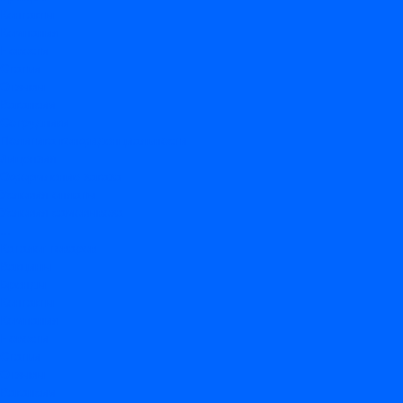
Контакты
Компания
Новости
Статьи
Отзывы
Вакансии
Сотрудники
Политика конфиденциальности
Лицензия
Оформление заказа
Условия оплаты
Условия самовывоза
...
Каталог товаров
Вакцины
Бренды
Контакты
Компания
Новости
Статьи
Отзывы
Вакансии