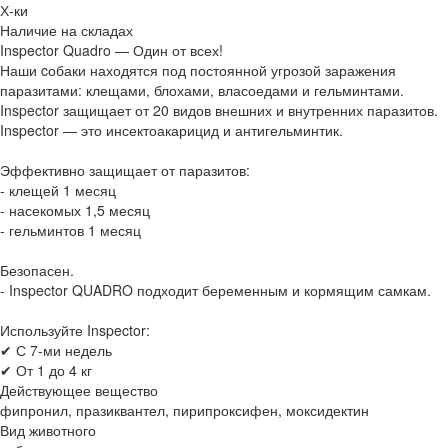
Х-ки
Наличие на складах
Inspector Quadro — Один от всех!
Наши cобаки находятся под постоянной угрозой заражения
паразитами: клещами, блохами, власоедами и гельминтами.
Inspector защищает от 20 видов внешних и внутренних паразитов.
Inspector — это инсектоакарицид и антигельминтик.
Эффективно защищает от паразитов:
- клещей 1 месяц
- насекомых 1,5 месяц
- гельминтов 1 месяц
Безопасен.
- Inspector QUADRO подходит беременным и кормящим самкам.
Используйте Inspector:
✔ С 7-ми недель
✔ От 1 до 4 кг
Действующее вещество
фипронил, празиквантел, пирипроксифен, моксидектин
Вид животного