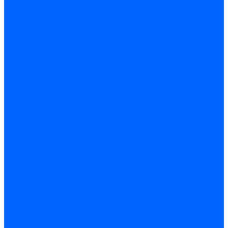
Новости
Статьи
Отзывы
Вакансии
Сотрудники
Политика конфиденциальности
Лицензия
Оформление заказа
Условия оплаты
Условия самовывоза
...
Каталог товаров
Вакцины
Бренды
Контакты
Компания
Новости
Статьи
Отзывы
Вакансии
Сотрудники
Политика конфиденциальности
Лицензия
Оформление заказа