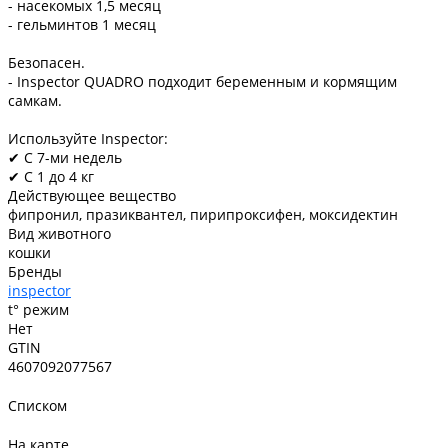
- насекомых 1,5 месяц
- гельминтов 1 месяц
Безопасен.
- Inspector QUADRO подходит беременным и кормящим
самкам.
Используйте Inspector:
✔ С 7-ми недель
✔ С 1 до 4 кг
Действующее вещество
фипронил, празиквантел, пирипроксифен, моксидектин
Вид животного
кошки
Бренды
inspector
t° режим
Нет
GTIN
4607092077567
Списком
На карте