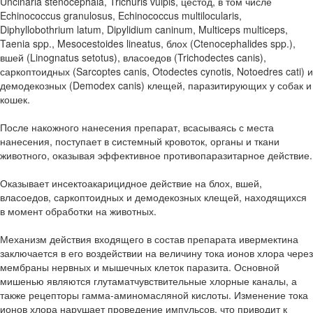
Uncinaria stenocephala, Trichuris vulpis, цестод, в том числе
Echinococcus granulosus, Echinococcus multilocularis,
Diphyllobothrium latum, Dipylidium caninum, Multiceps multiceps,
Taenia spp., Mesocestoides lineatus, блох (Ctenocephalides spp.),
вшей (Linognatus setotus), власоедов (Trichodectes canis),
саркоптоидных (Sarcoptes canis, Otodectes cynotis, Notoedres cati) и
демодекозных (Demodex canis) клещей, паразитирующих у собак и
кошек.
После накожного нанесения препарат, всасываясь с места
нанесения, поступает в системный кровоток, органы и ткани
животного, оказывая эффективное противопаразитарное действие.
Оказывает инсектоакарицидное действие на блох, вшей,
власоедов, саркоптоидных и демодекозных клещей, находящихся
в момент обработки на животных.
Механизм действия входящего в состав препарата ивермектина
заключается в его воздействии на величину тока ионов хлора через
мембраны нервных и мышечных клеток паразита. Основной
мишенью являются глутаматчувствительные хлорные каналы, а
также рецепторы гамма-аминомасляной кислоты. Изменение тока
ионов хлора нарушает проведение импульсов, что приводит к