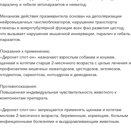
параличу и гибели эктопаразитов и нематод.
Механизм действия празиквантела основан на деполяризации
нейромышечных ганглиоблокаторов, нарушении транспорта
глюкозы и микротубулярной функции всех фаз развития цестод,
что вызывает нарушение мышечной иннервации, паралич и гибель
паразитов.
Показания к применению.
«Диронет спот-он» назначают взрослым собакам и кошкам,
щенкам и котятам старше 2-месячного возраста с целью лечения и
профилактики кишечных нематодозов, цестодозов, энтомозов,
отодектоза, саркоптоза, нотоэдроза и демодекоза.
Противопоказания.
Повышенная индивидуальная чувствительность животного к
компонентам препарата.
«Диронет спот-он» запрещается применять щенкам и котятам
моложе 2-месячного возраста, беременным, кормящим, больным
инфекционными болезнями и выздоравливающим животным.