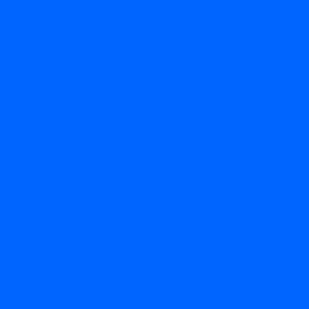
Контакты
Компания
Новости
Статьи
Отзывы
Вакансии
Сотрудники
Политика конфиденциальности
Лицензия
Оформление заказа
Условия оплаты
Условия самовывоза
...
Каталог товаров
Вакцины
Бренды
Контакты
Компания
Новости
Статьи
Отзывы
Вакансии