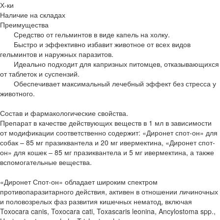
Х-ки
Наличие на складах
Преимущества
Средство от гельминтов в виде капель на холку.
Быстро и эффективно избавит животное от всех видов
гельминтов и наружных паразитов.
Идеально подходит для капризных питомцев, отказывающихся
от таблеток и суспензий.
Обеспечивает максимальный лечебный эффект без стресса у
животного.
Состав и фармакологические свойства.
Препарат в качестве действующих веществ в 1 мл в зависимости
от модификации соответственно содержит: «Диронет спот-он» для
собак – 85 мг празиквантела и 20 мг ивермектина, «Диронет спот-
он» для кошек – 85 мг празиквантела и 5 мг ивермектина, а также
вспомогательные вещества.
«Диронет Спот-он» обладает широким спектром
противопаразитарного действия, активен в отношении личиночных
и половозрелых фаз развития кишечных нематод, включая
Toxocara canis, Toxocara cati, Toxascaris leonina, Ancylostoma spp.,