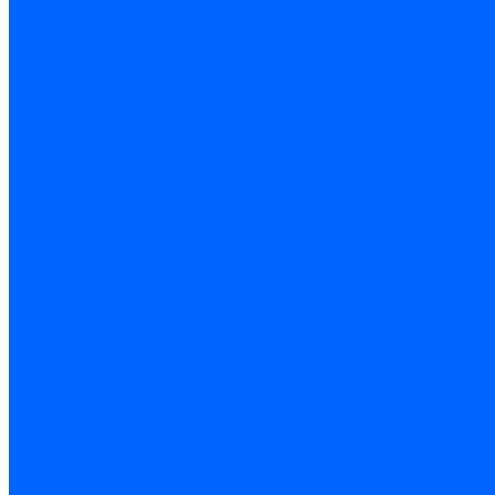
Отзывы
Вакансии
Сотрудники
Политика конфиденциальности
Лицензия
Оформление заказа
Условия оплаты
Условия самовывоза
...
Каталог товаров
Вакцины
Бренды
Контакты
Компания
Новости
Статьи
Отзывы
Вакансии
Сотрудники
Политика конфиденциальности
Лицензия
Оформление заказа
Условия оплаты
Условия самовывоза