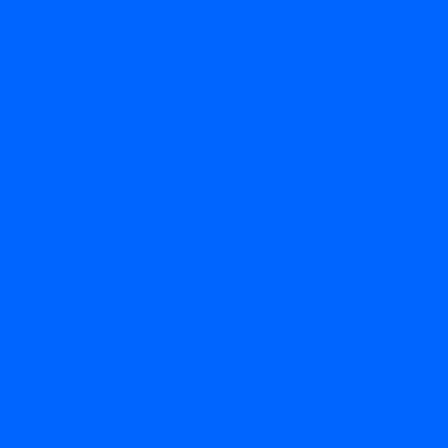
Контакты
Компания
Новости
Статьи
Отзывы
Вакансии
Сотрудники
Политика конфиденциальности
Лицензия
Оформление заказа
Условия оплаты
Условия самовывоза
...
Каталог товаров
Вакцины
Бренды
Контакты
Компания
Новости
Статьи
Отзывы
Вакансии