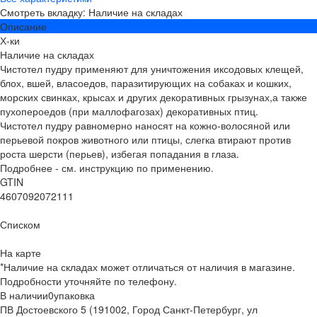
Смотреть вкладку: Наличие на складах
Описание
Х-ки
Наличие на складах
Чистотел пудру применяют для уничтожения иксодовых клещей,
блох, вшей, власоедов, паразитирующих на собаках и кошких,
морских свинках, крысах и других декоративных грызунах,а также
пухопероедов (при маллофагозах) декоративных птиц.
Чистотел пудру равномерно наносят на кожно-волосяной или
перьевой покров животного или птицы, слегка втирают против
роста шерсти (перьев), избегая попадания в глаза.
Подробнее - см. инструкцию по применению.
GTIN
4607092072111
Списком
На карте
*Наличие на складах может отличаться от наличия в магазине.
Подробности уточняйте по телефону.
В наличии
0
упаковка
ПВ Достоевского 5 (191002, Город Санкт-Петербург, ул