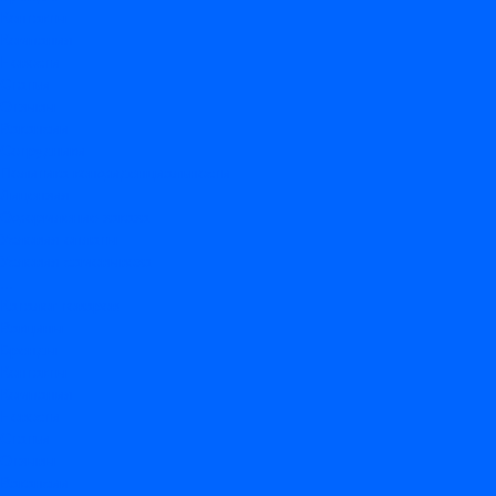
Контакты
Компания
Новости
Статьи
Отзывы
Вакансии
Сотрудники
Политика конфиденциальности
Лицензия
Оформление заказа
Условия оплаты
Условия самовывоза
...
Каталог товаров
Вакцины
Бренды
Контакты
Компания
Новости
Статьи
Отзывы
Вакансии