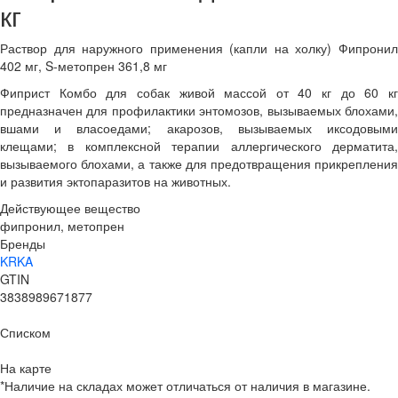
кг
Раствор для наружного применения (капли на холку) Фипронил
402 мг, S-метопрен 361,8 мг
Фиприст Комбо для собак живой массой от 40 кг до 60 кг
предназначен для профилактики энтомозов, вызываемых блохами,
вшами и власоедами; акарозов, вызываемых иксодовыми
клещами; в комплексной терапии аллергического дерматита,
вызываемого блохами, а также для предотвращения прикрепления
и развития эктопаразитов на животных.
Действующее вещество
фипронил, метопрен
Бренды
KRKA
GTIN
3838989671877
Списком
На карте
*Наличие на складах может отличаться от наличия в магазине.