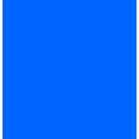
Новости
Статьи
Отзывы
Вакансии
Сотрудники
Политика конфиденциальности
Лицензия
Оформление заказа
Условия оплаты
Условия самовывоза
...
Каталог товаров
Вакцины
Бренды
Контакты
Компания
Новости
Статьи
Отзывы
Вакансии
Сотрудники
Политика конфиденциальности
Лицензия
Оформление заказа