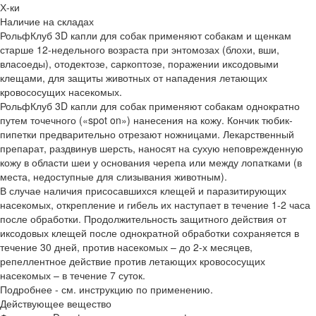
Х-ки
Наличие на складах
РольфКлуб 3D капли для собак применяют собакам и щенкам
старше 12-недельного возраста при энтомозах (блохи, вши,
власоеды), отодектозе, саркоптозе, поражении иксодовыми
клещами, для защиты животных от нападения летающих
кровососущих насекомых.
РольфКлуб 3D капли для собак применяют собакам однократно
путем точечного («spot on») нанесения на кожу. Кончик тюбик-
пипетки предварительно отрезают ножницами. Лекарственный
препарат, раздвинув шерсть, наносят на сухую неповрежденную
кожу в области шеи у основания черепа или между лопатками (в
места, недоступные для слизывания животным).
В случае наличия присосавшихся клещей и паразитирующих
насекомых, открепление и гибель их наступает в течение 1-2 часа
после обработки. Продолжительность защитного действия от
иксодовых клещей после однократной обработки сохраняется в
течение 30 дней, против насекомых – до 2-х месяцев,
репеллентное действие против летающих кровососущих
насекомых – в течение 7 суток.
Подробнее - см. инструкцию по применению.
Действующее вещество