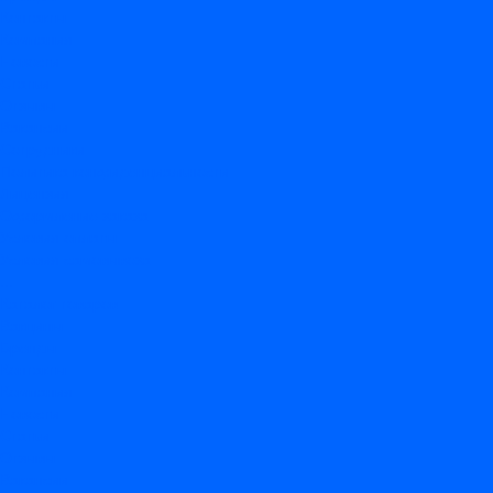
Контакты
Компания
Новости
Статьи
Отзывы
Вакансии
Сотрудники
Политика конфиденциальности
Лицензия
Оформление заказа
Условия оплаты
Условия самовывоза
...
Каталог товаров
Вакцины
Бренды
Контакты
Компания
Новости
Статьи
Отзывы
Вакансии