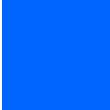
Отзывы
Вакансии
Сотрудники
Политика конфиденциальности
Лицензия
Оформление заказа
Условия оплаты
Условия самовывоза
...
Каталог товаров
Вакцины
Бренды
Контакты
Компания
Новости
Статьи
Отзывы
Вакансии
Сотрудники
Политика конфиденциальности
Лицензия
Оформление заказа
Условия оплаты
Условия самовывоза