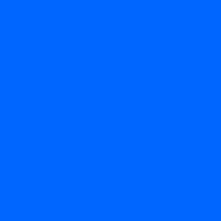
Контакты
Компания
Новости
Статьи
Отзывы
Вакансии
Сотрудники
Политика конфиденциальности
Лицензия
Оформление заказа
Условия оплаты
Условия самовывоза
...
Каталог товаров
Вакцины
Бренды
Контакты
Компания
Новости
Статьи
Отзывы
Вакансии