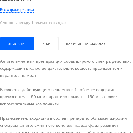
Все характеристики
Смотреть вкладку: Наличие на складах
ОПИСАНИЕ
Х-КИ
НАЛИЧИЕ НА СКЛАДАХ
Антигельминтный препарат для собак широкого спектра действия,
содержащий в качестве действующих веществ празиквантел и
пирантела памоат
В качестве действующего вещества в 1 таблетке содержит
празиквантел – 50 мг и пирантела памоат – 150 мг, а также
вспомогательные компоненты.
Празиквантел, входящий в состав препарата, обладает широким
спектром антигельминтного действия на все фазы развития
ленточных гельминтов, паразитирующих у собак и кошек, вызывает