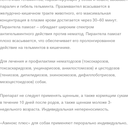
паралич и гибель гельминта. Празиквантел всасывается в
желудочно-кишечном тракте животного, его максимальная
концентрация в плазме крови достигается через 30–60 минут.
Пирантела памоат – обладает широким спектром
антигельминтного действия против нематод. Пирантела памоат
плохо всасывается, что обеспечивает его пролонгированное
действие на гельминтов в кишечнике.
Для лечения и профилактики нематодозов (токсокарозов,
токсаскаридозов, унцинариозов, анкилостомозов) и цестодозов
(тениозов, дипилидиозов, эхинококкозов, дифиллоботриозов,
мезоцестоидозов) собак.
Препарат не следует применять щенным, а также кормящим сукам
в течение 10 дней после родов, а также щенкам моложе 3-
недельного возраста. Индивидуальная непереносимость.
«Азинокс плюс» для собак применяют перорально индивидуально,