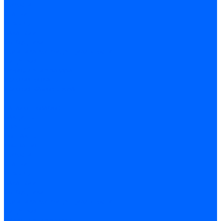
Новости
Статьи
Отзывы
Вакансии
Сотрудники
Политика конфиденциальности
Лицензия
Оформление заказа
Условия оплаты
Условия самовывоза
...
Каталог товаров
Вакцины
Бренды
Контакты
Компания
Новости
Статьи
Отзывы
Вакансии
Сотрудники
Политика конфиденциальности
Лицензия
Оформление заказа