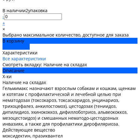
В наличии
2
упаковка
-
+
×
Выбрано максимальное количество, доступное для заказа
В корзину
ДОБАВЛЕНО
Характеристики
Все характеристики
Смотреть вкладку: Наличие на складах
Описание
Х-ки
Наличие на складах
Гельмимакс назначают взрослым собакам и кошкам, щенкам
и котятам с профилактической и лечебной целью при
нематодозах (токсокароз, токсаскаридоз, унцинариоз,
трихоцефалез, анкилостомоз), цестодозах (тениидоз,
дипилидиоз, эхинококкоз, дифиллоботриоз, альвеококкоз,
мезоцестоидоз) и смешанных нематодо-цестодозных
инвазиях, а также для профилактики дирофиляриоза.
Действующее вещество
моксидектин, празиквантел