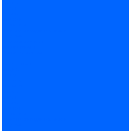
Новости
Статьи
Отзывы
Вакансии
Сотрудники
Политика конфиденциальности
Лицензия
Оформление заказа
Условия оплаты
Условия самовывоза
...
Каталог товаров
Вакцины
Бренды
Контакты
Компания
Новости
Статьи
Отзывы
Вакансии
Сотрудники
Политика конфиденциальности
Лицензия
Оформление заказа