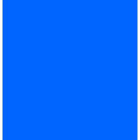
Новости
Статьи
Отзывы
Вакансии
Сотрудники
Политика конфиденциальности
Лицензия
Оформление заказа
Условия оплаты
Условия самовывоза
...
Каталог товаров
Вакцины
Бренды
Контакты
Компания
Новости
Статьи
Отзывы
Вакансии
Сотрудники
Политика конфиденциальности
Лицензия
Оформление заказа