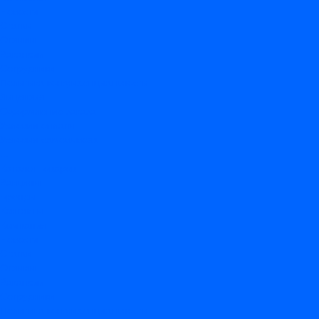
Новости
Статьи
Отзывы
Вакансии
Сотрудники
Политика конфиденциальности
Лицензия
Оформление заказа
Условия оплаты
Условия самовывоза
...
Каталог товаров
Вакцины
Бренды
Контакты
Компания
Новости
Статьи
Отзывы
Вакансии
Сотрудники
Политика конфиденциальности