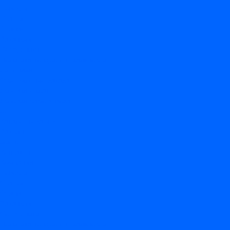
Новости
Статьи
Отзывы
Вакансии
Сотрудники
Политика конфиденциальности
Лицензия
Оформление заказа
Условия оплаты
Условия самовывоза
...
Каталог товаров
Вакцины
Бренды
Контакты
Компания
Новости
Статьи
Отзывы
Вакансии
Сотрудники
Политика конфиденциальности