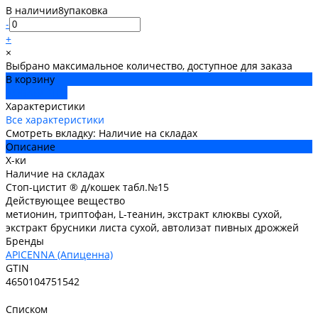
В наличии
8
упаковка
-
+
×
Выбрано максимальное количество, доступное для заказа
В корзину
ДОБАВЛЕНО
Характеристики
Все характеристики
Смотреть вкладку: Наличие на складах
Описание
Х-ки
Наличие на складах
Стоп-цистит ® д/кошек табл.№15
Действующее вещество
метионин, триптофан, L-теанин, экстракт клюквы сухой,
экстракт брусники листа сухой, автолизат пивных дрожжей
Бренды
APICENNA (Апиценна)
GTIN
4650104751542
Списком