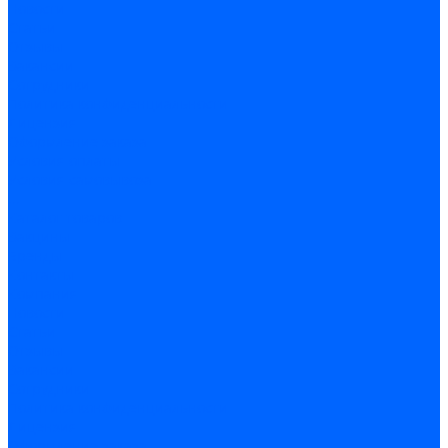
Новости
Статьи
Отзывы
Вакансии
Сотрудники
Политика конфиденциальности
Лицензия
Оформление заказа
Условия оплаты
Условия самовывоза
...
Каталог товаров
Вакцины
Бренды
Контакты
Компания
Новости
Статьи
Отзывы
Вакансии
Сотрудники
Политика конфиденциальности
Лицензия
Оформление заказа