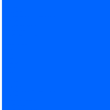
Отзывы
Вакансии
Сотрудники
Политика конфиденциальности
Лицензия
Оформление заказа
Условия оплаты
Условия самовывоза
...
Каталог товаров
Вакцины
Бренды
Контакты
Компания
Новости
Статьи
Отзывы
Вакансии
Сотрудники
Политика конфиденциальности
Лицензия
Оформление заказа
Условия оплаты
Условия самовывоза