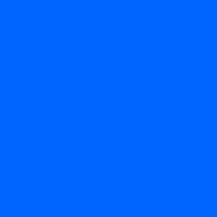
Контакты
Компания
Новости
Статьи
Отзывы
Вакансии
Сотрудники
Политика конфиденциальности
Лицензия
Оформление заказа
Условия оплаты
Условия самовывоза
...
Каталог товаров
Вакцины
Бренды
Контакты
Компания
Новости
Статьи
Отзывы
Вакансии