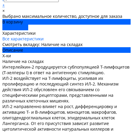
+
×
Выбрано максимальное количество, доступное для заказа
В корзину
ДОБАВЛЕНО
Характеристики
Все характеристики
Смотреть вкладку: Наличие на складах
Описание
Х-ки
Наличие на складах
Интерлейкин-2 продуцируется субпопуляцией Т-лимфоцитов
(Т-хелперы I) в ответ на антигенную стимуляцию.
ИЛ-2 воздействует на Т-лимфоциты, усиливая их
пролиферацию и последующий синтез ИЛ-2. Механизм
действия ИЛ-2 обусловлен его связыванием со
специфическими рецепторами, представленными на
различных клеточных мишенях.
ИЛ-2 направленно влияет на рост, дифференцировку и
активацию Т- и В-лимфоцитов, моноцитов, макрофагов,
олигодендроглиальных клеток, эпидермальных клеток
Лангерганса. От его присутствия зависит развитие
цитолитической активности натуральных киллеров и