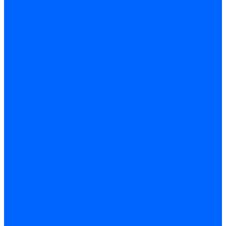
Новости
Статьи
Отзывы
Вакансии
Сотрудники
Политика конфиденциальности
Лицензия
Оформление заказа
Условия оплаты
Условия самовывоза
...
Каталог товаров
Вакцины
Бренды
Контакты
Компания
Новости
Статьи
Отзывы
Вакансии
Сотрудники
Политика конфиденциальности
Лицензия
Оформление заказа