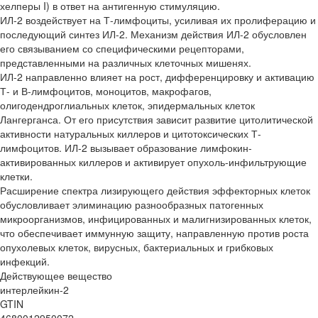
хелперы I) в ответ на антигенную стимуляцию.
ИЛ-2 воздействует на Т-лимфоциты, усиливая их пролиферацию и
последующий синтез ИЛ-2. Механизм действия ИЛ-2 обусловлен
его связыванием со специфическими рецепторами,
представленными на различных клеточных мишенях.
ИЛ-2 направленно влияет на рост, дифференцировку и активацию
Т- и В-лимфоцитов, моноцитов, макрофагов,
олигодендроглиальных клеток, эпидермальных клеток
Лангерганса. От его присутствия зависит развитие цитолитической
активности натуральных киллеров и цитотоксических Т-
лимфоцитов. ИЛ-2 вызывает образование лимфокин-
активированных киллеров и активирует опухоль-инфильтрующие
клетки.
Расширение спектра лизирующего действия эффекторных клеток
обусловливает элиминацию разнообразных патогенных
микроорганизмов, инфицированных и малигнизированных клеток,
что обеспечивает иммунную защиту, направленную против роста
опухолевых клеток, вирусных, бактериальных и грибковых
инфекций.
Действующее вещество
интерлейкин-2
GTIN
4680012950072