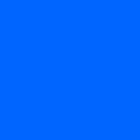
Контакты
Компания
Новости
Статьи
Отзывы
Вакансии
Сотрудники
Политика конфиденциальности
Лицензия
Оформление заказа
Условия оплаты
Условия самовывоза
...
Каталог товаров
Вакцины
Бренды
Контакты
Компания
Новости
Статьи
Отзывы
Вакансии