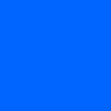
Новости
Статьи
Отзывы
Вакансии
Сотрудники
Политика конфиденциальности
Лицензия
Оформление заказа
Условия оплаты
Условия самовывоза
...
Каталог товаров
Вакцины
Бренды
Контакты
Компания
Новости
Статьи
Отзывы
Вакансии
Сотрудники
Политика конфиденциальности