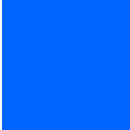
Отзывы
Вакансии
Сотрудники
Политика конфиденциальности
Лицензия
Оформление заказа
Условия оплаты
Условия самовывоза
...
Каталог товаров
Вакцины
Бренды
Контакты
Компания
Новости
Статьи
Отзывы
Вакансии
Сотрудники
Политика конфиденциальности
Лицензия
Оформление заказа
Условия оплаты
Условия самовывоза