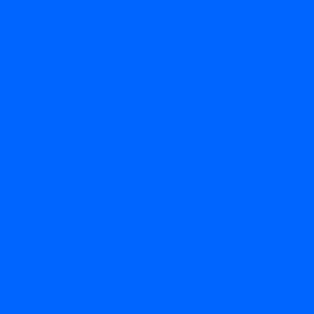
Новости
Статьи
Отзывы
Вакансии
Сотрудники
Политика конфиденциальности
Лицензия
Оформление заказа
Условия оплаты
Условия самовывоза
...
Каталог товаров
Вакцины
Бренды
Контакты
Компания
Новости
Статьи
Отзывы
Вакансии
Сотрудники
Политика конфиденциальности