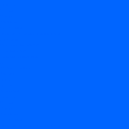
Новости
Статьи
Отзывы
Вакансии
Сотрудники
Политика конфиденциальности
Лицензия
Оформление заказа
Условия оплаты
Условия самовывоза
...
Каталог товаров
Вакцины
Бренды
Контакты
Компания
Новости
Статьи
Отзывы
Вакансии
Сотрудники
Политика конфиденциальности