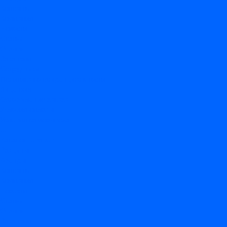
Контакты
Компания
Новости
Статьи
Отзывы
Вакансии
Сотрудники
Политика конфиденциальности
Лицензия
Оформление заказа
Условия оплаты
Условия самовывоза
...
Каталог товаров
Вакцины
Бренды
Контакты
Компания
Новости
Статьи
Отзывы
Вакансии