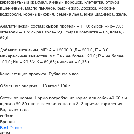
картофельный крахмал, яичный порошок, клетчатка, отруби
пшеничные, масло льняное, рыбий жир, дрожжи, морские
водоросли, корень цикория, семена льна, юкка шидигера, желе.
Аналитический состав: сырой протеин – 11,0; сырой жир– 7,0;
углеводы – 1,5; сырая зола– 2,0; сырая клетчатка –0,5, влага, -
82,0
Добавки: витамины, МЕ: А – 12000,0, Д – 200,0, Е – 3,0;
минеральные вещества, мг: Са - не более 120,0; Р – не более
100,0; Na – 29,56; K – 89,85; инулина – 0,35 г
Консистенция продукта: Рубленое мясо
Обменная энергия: 113 ккал / 100 г
Суточная норма: Норма потребления корма для собак 40-60 г и
щенков 60-80 г на кг веса животного в 2 -3 приема кормления.
Вид животного
собаки
Бренды
Best Dinner
GTIN