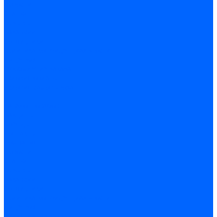
Новости
Статьи
Отзывы
Вакансии
Сотрудники
Политика конфиденциальности
Лицензия
Оформление заказа
Условия оплаты
Условия самовывоза
...
Каталог товаров
Вакцины
Бренды
Контакты
Компания
Новости
Статьи
Отзывы
Вакансии
Сотрудники
Политика конфиденциальности
Лицензия
Оформление заказа