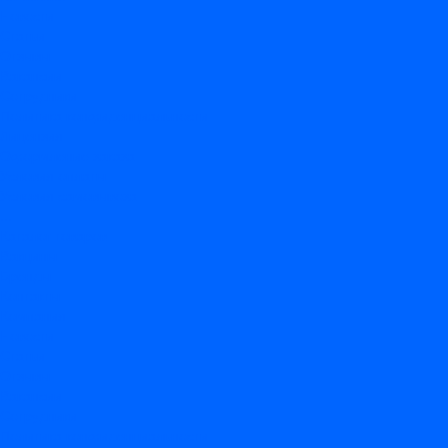
Новости
Статьи
Отзывы
Вакансии
Сотрудники
Политика конфиденциальности
Лицензия
Оформление заказа
Условия оплаты
Условия самовывоза
...
Каталог товаров
Вакцины
Бренды
Контакты
Компания
Новости
Статьи
Отзывы
Вакансии
Сотрудники
Политика конфиденциальности