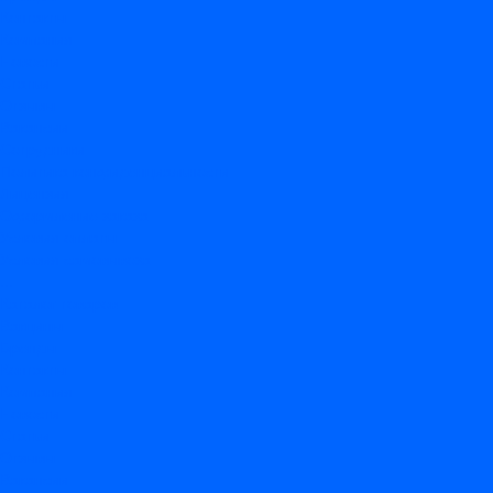
Контакты
Компания
Новости
Статьи
Отзывы
Вакансии
Сотрудники
Политика конфиденциальности
Лицензия
Оформление заказа
Условия оплаты
Условия самовывоза
...
Каталог товаров
Вакцины
Бренды
Контакты
Компания
Новости
Статьи
Отзывы
Вакансии