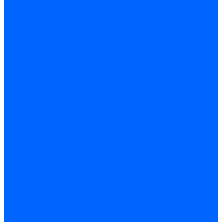
Новости
Статьи
Отзывы
Вакансии
Сотрудники
Политика конфиденциальности
Лицензия
Оформление заказа
Условия оплаты
Условия самовывоза
...
Каталог товаров
Вакцины
Бренды
Контакты
Компания
Новости
Статьи
Отзывы
Вакансии
Сотрудники
Политика конфиденциальности
Лицензия
Оформление заказа