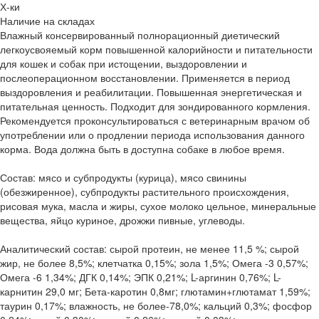
Х-ки
Наличие на складах
Влажный консервированный полнорационный диетический
легкоусвояемый корм повышенной калорийности и питательности
для кошек и собак при истощении, выздоровлении и
послеоперационном восстановлении. Применяется в период
выздоровления и реабилитации. Повышенная энергетическая и
питательная ценность. Подходит для зондированного кормления.
Рекомендуется проконсультироваться с ветеринарным врачом об
употреблении или о продлении периода использования данного
корма. Вода должна быть в доступна собаке в любое время.
Состав: мясо и субпродукты (курица), мясо свинины
(обезжиренное), субпродукты растительного происхождения,
рисовая мука, масла и жиры, сухое молоко цельное, минеральные
вещества, яйцо куриное, дрожжи пивные, углеводы.
Аналитический состав: сырой протеин, не менее 11,5 %; сырой
жир, не более 8,5%; клетчатка 0,15%; зола 1,5%; Омега -3 0,57%;
Омега -6 1,34%; ДГК 0,14%; ЭПК 0,21%; L-аргинин 0,76%; L-
карнитин 29,0 мг; Бета-каротин 0,8мг; глютамин+глютамат 1,59%;
таурин 0,17%; влажность, не более-78,0%; кальций 0,3%; фосфор