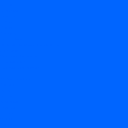
Контакты
Компания
Новости
Статьи
Отзывы
Вакансии
Сотрудники
Политика конфиденциальности
Лицензия
Оформление заказа
Условия оплаты
Условия самовывоза
...
Каталог товаров
Вакцины
Бренды
Контакты
Компания
Новости
Статьи
Отзывы
Вакансии