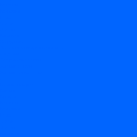
Контакты
Компания
Новости
Статьи
Отзывы
Вакансии
Сотрудники
Политика конфиденциальности
Лицензия
Оформление заказа
Условия оплаты
Условия самовывоза
...
Каталог товаров
Вакцины
Бренды
Контакты
Компания
Новости
Статьи
Отзывы
Вакансии