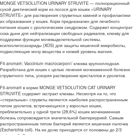
MONGE VETSOLUTION URINARY STRUVITE — полнорационный
сухой диетический корм из лосося для кошек «URINARY
STRUVITE» для растворения струвитных камней и профилактики
их образования у кошек. Корм предназначен для лечебного
питания кошек с урологическим синдромом. Содержит концентрат
сока дыни для нейтрализации свободных радикалов, клюкву для
поддержки функции мочевыделительной системы,
ксилоолигосахариды (XOS) для защиты кишечной микробиоты,
подкисляющие мочу вещества и низкий уровень магния.
Fit-aroma®: Vaccinium macrocarpon// клюква крупноплодная.
Разработана для кошек с целью лечения мочекаменной болезни
струвитного типа, ускоряя растворение кристаллов и уролитов.
Fit-aroma® в корме MONGE VETSOLUTION CAT URINARY
STRUVITE содержит экстракт клюквы. Несмотря на то, что
«стерильные» струвиты являются наиболее распространенным
типом уролитов, встречающихся у взрослых кошек,
приблизительно у одной трети (28,6%) кошек мочекаменная
болезнь сопровождается значительной бактериурией. Самым
распространенным типом бактерий является кишечная палочка
(Escherichia coli). На ее долю приходится от половины до 2/3