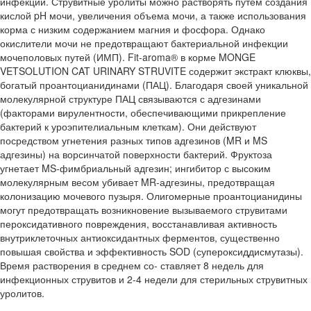
инфекций. Струвитные уролиты можно растворять путем создания
кислой pH мочи, увеличения объема мочи, а также использования
корма с низким содержанием магния и фосфора. Однако
окислители мочи не предотвращают бактериальной инфекции
мочеполовых путей (ИМП). Fit-aroma® в корме MONGE
VETSOLUTION CAT URINARY STRUVITE содержит экстракт клюквы,
богатый проантоцианидинами (ПАЦ). Благодаря своей уникальной
молекулярной структуре ПАЦ связываются с адгезинами
(факторами вирулентности, обеспечивающими прикрепление
бактерий к уроэпителиальным клеткам). Они действуют
посредством угнетения разных типов адгезинов (MR и MS
адгезины) на ворсинчатой поверхности бактерий. Фруктоза
угнетает MS-фимбриальный адгезин; ингибитор с высоким
молекулярным весом убивает MR-адгезины, предотвращая
колонизацию мочевого пузыря. Олигомерные проантоцианидины
могут предотвращать возникновение вызываемого струвитами
пероксидативного повреждения, восстанавливая активность
внутриклеточных антиоксидантных ферментов, существенно
повышая свойства и эффективность SOD (супероксиддисмутазы).
Время растворения в среднем со- ставляет 8 недель для
инфекционных струвитов и 2-4 недели для стерильных струвитных
уролитов.